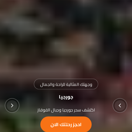
طبيعة خضراء وجولات ممتعة
أذربيجان
بحر قزوين ومدينة باكو الساحرة
احجز رحلتك الان